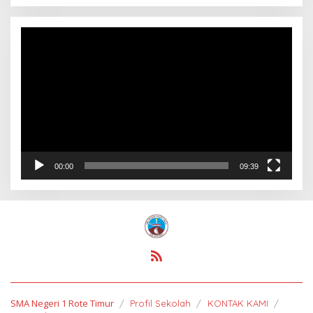
Pemutar
Video
00:00
09:39
SMA Negeri 1 Rote Timur
Profil Sekolah
KONTAK KAMI