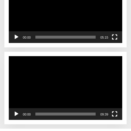
00:00
05:15
Pemutar
Video
00:00
09:39