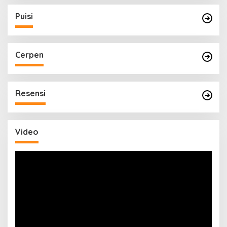
Puisi
Cerpen
Resensi
Video
Pemutar
Video