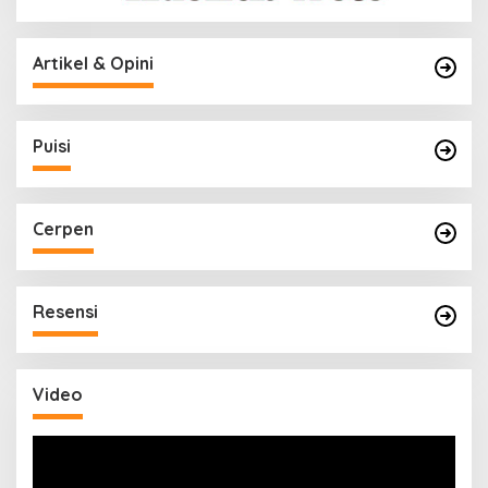
Artikel & Opini
Puisi
Cerpen
Resensi
Video
Pemutar
Video