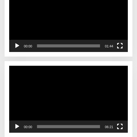
00:00
01:44
Pemutar
Video
00:00
06:21