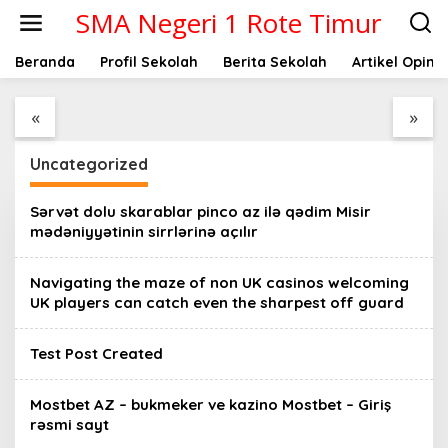
L
SMA Negeri 1 Rote Timur
e
w
a
Beranda
Kulturens rolle i
Profil Sekolah
Berita Sekolah
Tendenze attuali nel
Artikel Opini
t
gambling Hva sier
mondo del gioco
i
historien
d'azzardo cosa
«
»
k
aspettarsi nel
e
prossimo anno
k
Uncategorized
o
n
t
Sərvət dolu skarablar pinco az ilə qədim Misir
e
mədəniyyətinin sirrlərinə açılır
n
Navigating the maze of non UK casinos welcoming
UK players can catch even the sharpest off guard
Test Post Created
Mostbet AZ – bukmeker ve kazino Mostbet – Giriş
rəsmi sayt