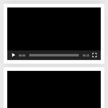
Pemutar
Video
00:00
05:15
Pemutar
Video